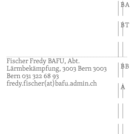
B
A
B
T
Fischer
Fredy
BAFU, Abt.
B
B
Lärmbekämpfung, 3003 Bern
3003
Bern
031 322 68 93
fredy.fischer(at)bafu.admin.ch
A