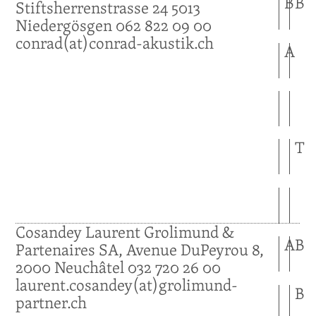
B
B
Stiftsherrenstrasse 24
5013
Niedergösgen
062 822 09 00
conrad(at)conrad-akustik.ch
A
T
Cosandey
Laurent
Grolimund &
A
B
Partenaires SA, Avenue DuPeyrou 8,
2000
Neuchâtel
032 720 26 00
laurent.cosandey(at)grolimund-
B
partner.ch