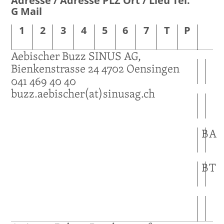
G
Mail
1
2
3
4
5
6
7
T
P
Aebischer
Buzz
SINUS AG,
Bienkenstrasse 24
4702
Oensingen
041 469 40 40
buzz.aebischer(at)sinusag.ch
B
A
B
T