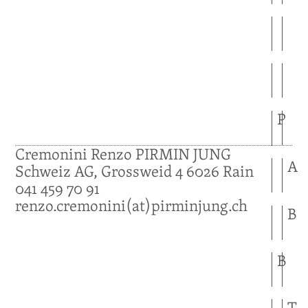
P
Cremonini
Renzo
PIRMIN JUNG
A
Schweiz AG, Grossweid 4
6026
Rain
041 459 70 91
renzo.cremonini(at)pirminjung.ch
B
B
T