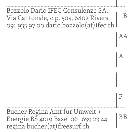
Bozzolo
Dario
IFEC Consulenze SA,
B
Via Cantonale, c.p. 505,
6802
Rivera
091 935 97 00
dario.bozzolo(at)ifec.ch
A
A
A
P
Bucher
Regina
Amt für Umwelt +
B
B
Energie BS
4019
Basel
061 639 23 44
regina.bucher(at)freesurf.ch