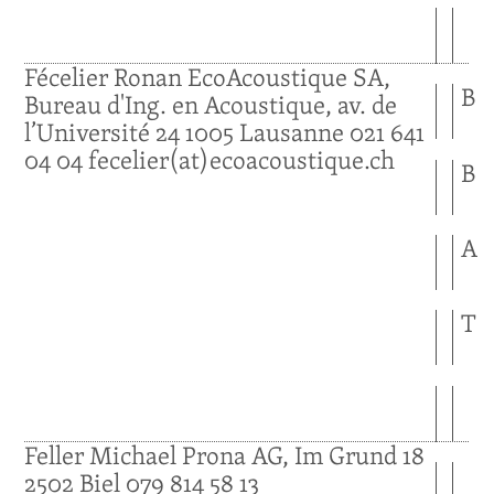
Fécelier
Ronan
EcoAcoustique SA,
B
Bureau d'Ing. en Acoustique, av. de
l’Université 24
1005
Lausanne
021 641
04 04
fecelier(at)ecoacoustique.ch
B
A
T
Feller
Michael
Prona AG, Im Grund 18
2502
Biel
079 814 58 13