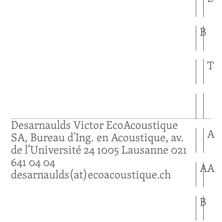
B
T
Desarnaulds
Victor
EcoAcoustique
A
SA, Bureau d'Ing. en Acoustique, av.
de l’Université 24
1005
Lausanne
021
641 04 04
A
A
desarnaulds(at)ecoacoustique.ch
B