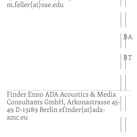
m.feller(at)sae.edu
B
A
B
T
Finder
Enno
ADA Acoustics & Media
Consultants GmbH, Arkonastrasse 45-
49
D-13189
Berlin
efinder(at)ada-
amc.eu