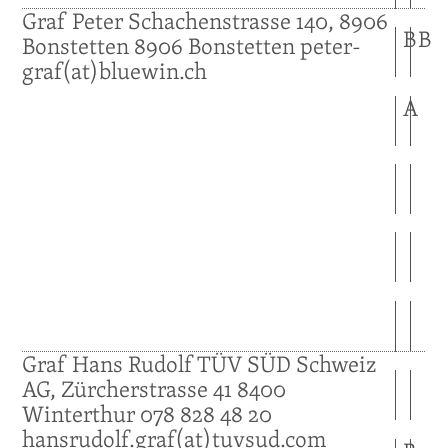
Graf
Peter
Schachenstrasse 140, 8906
B
B
Bonstetten
8906
Bonstetten
peter-
graf(at)bluewin.ch
A
Graf
Hans Rudolf
TÜV SÜD Schweiz
AG, Zürcherstrasse 41
8400
Winterthur
078 828 48 20
hansrudolf.graf(at)tuvsud.com