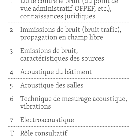
1
Lutte contre le bruit (du point de
vue administratif OFPEF, etc.),
connaissances juridiques
2
Immissions de bruit (bruit trafic),
propagation en champ libre
3
Emissions de bruit,
caractéristiques des sources
4
Acoustique du bâtiment
5
Acoustique des salles
6
Technique de mesurage acoustique,
vibrations
7
Electroacoustique
T
Rôle consultatif