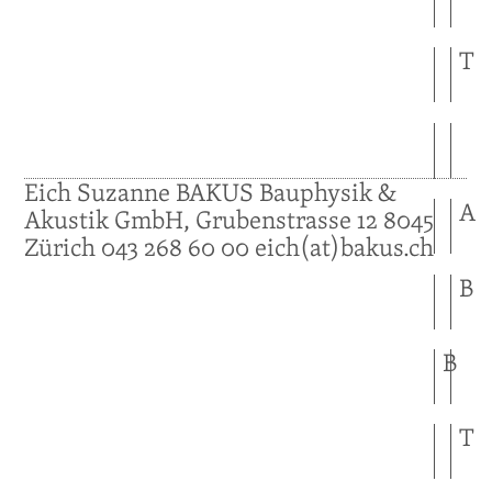
T
Eich
Suzanne
BAKUS Bauphysik &
A
Akustik GmbH, Grubenstrasse 12
8045
Zürich
043 268 60 00
eich(at)bakus.ch
B
B
T