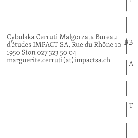
Cybulska Cerruti
Malgorzata
Bureau
B
B
d’études IMPACT SA, Rue du Rhône 10
1950
Sion
027 323 50 04
marguerite.cerruti(at)impactsa.ch
A
T