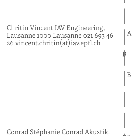
Chritin
Vincent
IAV Engineering,
A
Lausanne
1000
Lausanne
021 693 46
26
vincent.chritin(at)iav.epfl.ch
B
B
Conrad
Stéphanie
Conrad Akustik,