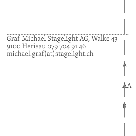
Graf
Michael
Stagelight AG, Walke 43
9100
Herisau
079 704 91 46
michael.graf(at)stagelight.ch
A
A
A
B