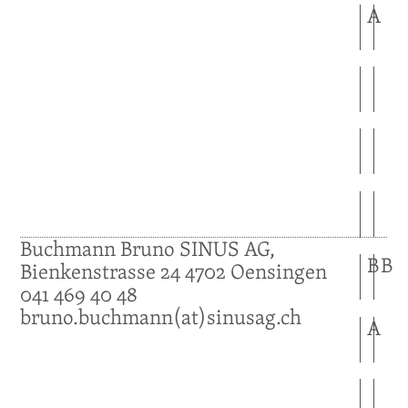
A
Buchmann
Bruno
SINUS AG,
B
B
Bienkenstrasse 24
4702
Oensingen
041 469 40 48
bruno.buchmann(at)sinusag.ch
A