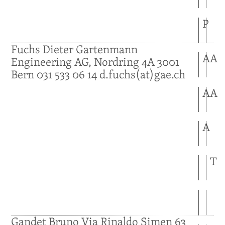
P
Fuchs
Dieter
Gartenmann
A
A
Engineering AG, Nordring 4A
3001
Bern
031 533 06 14
d.fuchs(at)gae.ch
A
A
A
T
Gandet
Bruno
Via Rinaldo Simen 63