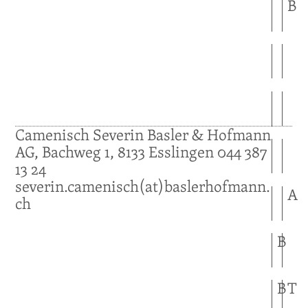
B
Camenisch
Severin
Basler & Hofmann
AG, Bachweg 1,
8133
Esslingen
044 387
13 24
severin.camenisch(at)baslerhofmann.
A
ch
B
B
T