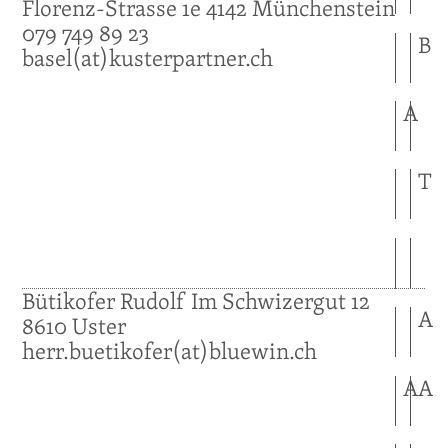
Florenz-Strasse 1e
4142
Münchenstein
079 749 89 23
B
basel(at)kusterpartner.ch
A
T
Bütikofer
Rudolf
Im Schwizergut 12
A
8610
Uster
herr.buetikofer(at)bluewin.ch
A
A