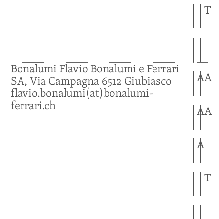
T
Bonalumi
Flavio
Bonalumi e Ferrari
A
A
SA, Via Campagna
6512
Giubiasco
flavio.bonalumi(at)bonalumi-
ferrari.ch
A
A
A
T