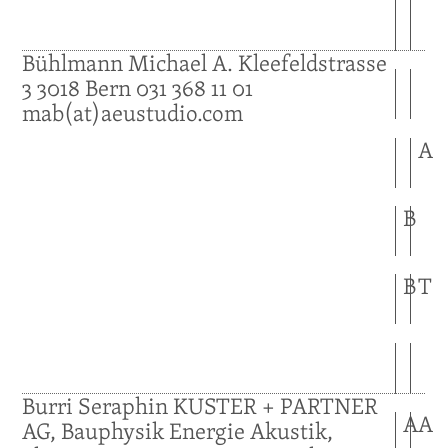
Bühlmann
Michael A.
Kleefeldstrasse
3
3018
Bern
031 368 11 01
mab(at)aeustudio.com
A
B
B
T
Burri
Seraphin
KUSTER + PARTNER
A
A
AG, Bauphysik Energie Akustik,