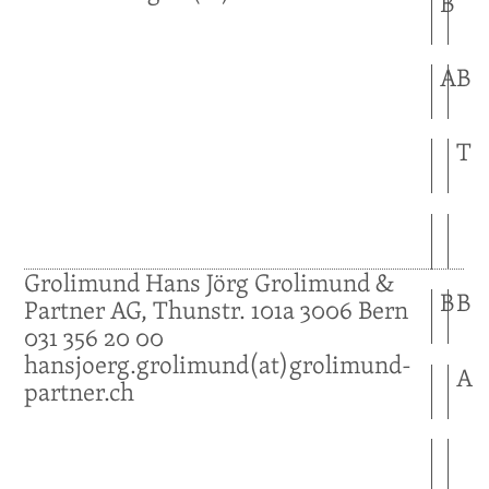
B
A
B
T
Grolimund
Hans Jörg
Grolimund &
B
B
Partner AG, Thunstr. 101a
3006
Bern
031 356 20 00
hansjoerg.grolimund(at)grolimund-
A
partner.ch