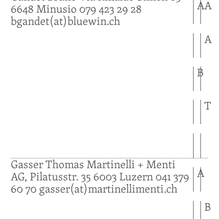
A
A
6648
Minusio
079 423 29 28
bgandet(at)bluewin.ch
A
B
T
Gasser
Thomas
Martinelli + Menti
A
AG, Pilatusstr. 35
6003
Luzern
041 379
60 70
gasser(at)martinellimenti.ch
B