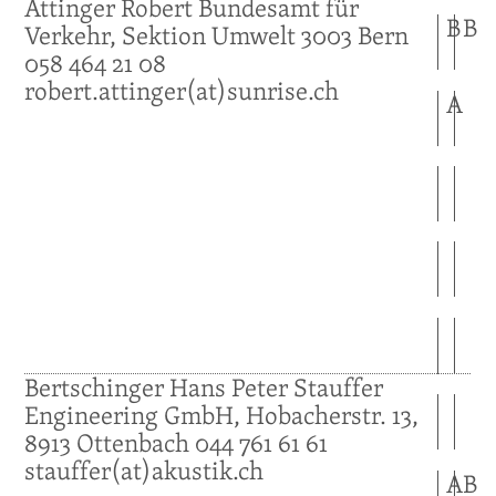
Attinger
Robert
Bundesamt für
B
B
Verkehr, Sektion Umwelt
3003
Bern
058 464 21 08
robert.attinger(at)sunrise.ch
A
Bertschinger
Hans Peter
Stauffer
Engineering GmbH, Hobacherstr. 13,
8913
Ottenbach
044 761 61 61
stauffer(at)akustik.ch
A
B