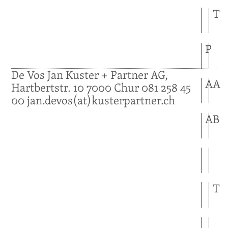
T
P
De Vos
Jan
Kuster + Partner AG,
A
A
Hartbertstr. 10
7000
Chur
081 258 45
00
jan.devos(at)kusterpartner.ch
A
B
T