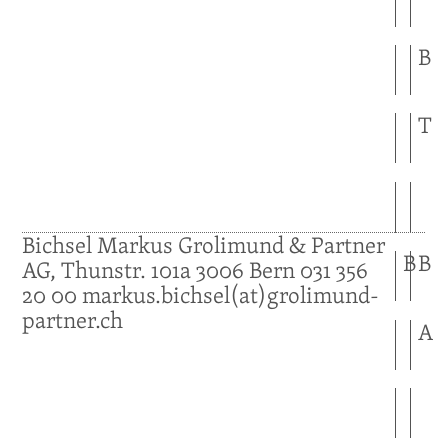
B
T
Bichsel
Markus
Grolimund & Partner
B
B
AG, Thunstr. 101a
3006
Bern
031 356
20 00
markus.bichsel(at)grolimund-
partner.ch
A