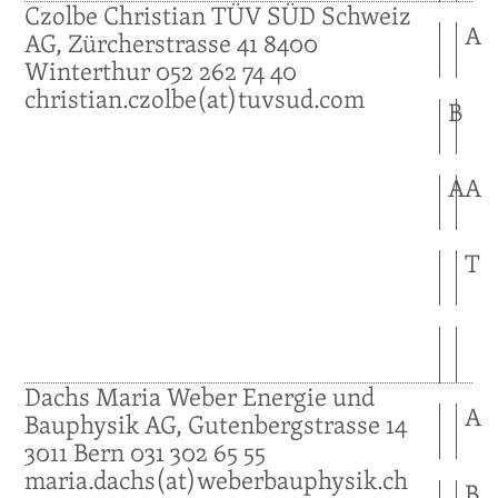
Czolbe
Christian
TÜV SÜD Schweiz
A
AG, Zürcherstrasse 41
8400
Winterthur
052 262 74 40
christian.czolbe(at)tuvsud.com
B
A
A
T
Dachs
Maria
Weber Energie und
A
Bauphysik AG, Gutenbergstrasse 14
3011
Bern
031 302 65 55
maria.dachs(at)weberbauphysik.ch
B