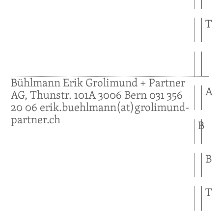
T
Bühlmann
Erik
Grolimund + Partner
A
AG, Thunstr. 101A
3006
Bern
031 356
20 06
erik.buehlmann(at)grolimund-
partner.ch
B
B
T