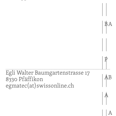
B
A
P
Egli
Walter
Baumgartenstrasse 17
A
B
8330
Pfäffikon
egmatec(at)swissonline.ch
A
A